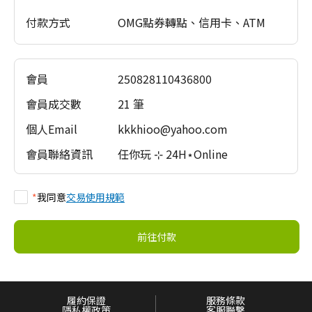
請
付款方式
OMG點券轉點、信用卡、ATM
勿
關
閉
視
會員
250828110436800
窗，
以
會員成交數
21 筆
避
個人Email
kkkhioo@yahoo.com
免
失
會員聯絡資訊
任你玩 ⊹ 24H⋆Online
敗！
Transferring
data…
*
我同意
交易使用規範
Please
do
前往付款
not
close
the
window
履約保證
服務條款
to
隱私權政策
客服聯繫