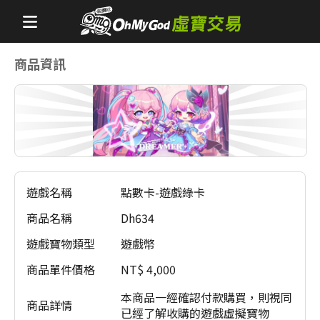
商品資訊
遊戲名稱
點數卡-遊戲綠卡
商品名稱
Dh634
遊戲寶物類型
遊戲幣
資
料
商品單件價格
NT$ 4,000
傳
本商品一經確認付款購買，則視同
輸
商品詳情
已經了解收購的遊戲虛擬寶物
中…