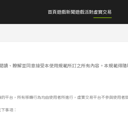
首頁
遊戲新聞
遊戲派對
虛寶交易
閱讀、瞭解並同意接受本使用規範所訂之所有內容。本規範得隨
轉的平台，所有移轉行為均由使用者所進行，虛寶交易平台不參與使用者間
以下事項：