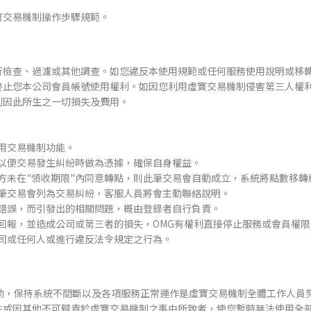
寶交易機制操作步驟規範。
資
料
行檢查、過濾或其他調查。如您違反本使用規範或任何服務使用說明或移
傳
終止您本公司會員帳號使用權利。如因您利用虛寶交易機制侵害第三人權
輸
制因此所生之一切損失及費用。
中…
請
勿
用交易機制功能。
關
以便交易發生糾紛時做為憑據，確保自身權益。
閉
方未在"領收期限"內同意轉點，則此筆交易會自動成立，系統將點數移轉
視
此筆交易會列為交易糾紛，客服人員將會主動聯絡說明。
窗，
錯誤，而引發出的相關問題，概由登錄者自行負責。
以
回報，並造成公司或第三者的損失，OMG有權利直接停止服務或會員權
避
司或任何人或進行違反法令規定之行為。
免
失
敗！
活動，保持系統不間斷以及各項服務正常運作是虛寶交易機制全體工作人員
Transferring
件或因其他不可歸責於虛寶交易機制之事由所致者，使您暫時無法使用全