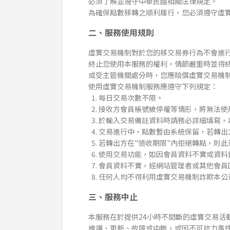
必須了解並遵守中華民國相關法律規定。
為確保點數移轉之順利履行，您必須遵守虛
二、服務使用規則
虛寶交易機制對於您的移交易券行為不會進
終止您使用本服務的權利，情節嚴重時並得
或受主管機關處分時，您應賠償虛寶交易機
使用虛寶交易機制服務應遵守下列規定：
每日交易次數不限。
接收方會員帳號被停權等情形，將無法使
於輸入交易備註資料時請務必詳細填寫，
交易進行中，點數暫由系統保留，若轉出
若轉出方在"領收期限"內拒絕轉點，則
使用交易功能，如因會員資料不實或資料
會員資料不實，經網站管理者或其他會員
任何人均不得利用虛寶交易機制詐欺本公
三、服務中止
本服務在於提供24小時不間斷的虛寶交易
維護、更新、故障或中斷，或因不可抗力事