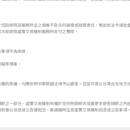
data…
Please
do
not
於您因使用該服務所生之損害不負任何補償或賠償責任，惟如依法令規定
close
當次就使用虛寶交易機制服務所支付之費用。
the
window
to
述事項不為保證：
avoid
failure!
障礙等情事。
有關的爭議，均應依照中華民國法律予以處理。您並同意以台灣台北地方
規範之一部分，虛寶交易機制有權於任何時間修改或變更本使用規範之內
機制會以訊息或公告通知您，敬請隨時注意虛寶交易機制訊息或公告事項