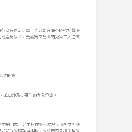
轉行為有違法之虞，本公司有權不經通知暫時
利或違反法令，致虛寶交易機制受第三人追償
給接收方。
限，並由涉及此事件的會員承擔。
努力的目標。若由於虛寶交易機制服務之系統
部或部分的服務功能時，本公司不負損失賠償