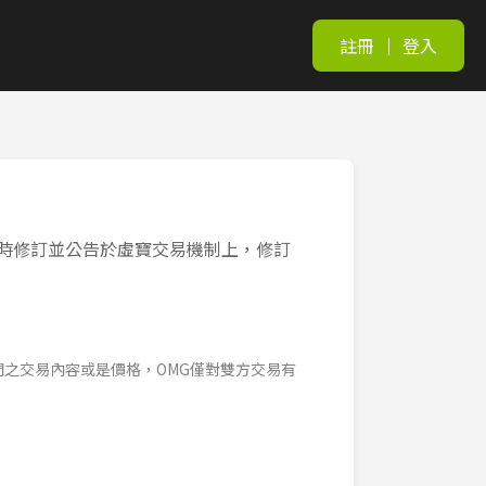
註冊
｜
登入
時修訂並公告於虛寶交易機制上，修訂
之交易內容或是價格，OMG僅對雙方交易有