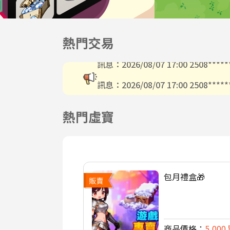
熱門交易
訊息：2026/08/07 17:00 2508*
訊息：2026/08/07 17:00 2509*
熱門虛寶
訊息：2026/08/07 17:03 2508*
訊息：2026/08/07 17:03 2508*
訊息：2026/08/07 17:03 2508*
包月禮盒🎁
訊息：2026/08/07 17:03 2508*
訊息：2026/08/07 17:04 2508*
訊息：2026/08/07 17:04 2508*
商品價格：
5,000